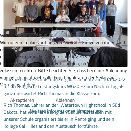
Wir benutzen Cookies
Wir nutzen Cookies auf unserer Website. Einige von ihnen sind
essenziell für den Betrieb der Seite, während andere uns helfen,
diese Website und die Nutzererfahrung zu verbessern (Tracking
Cookies). Sie können selbst entscheiden, ob Sie die Cookies
zulassen möchten. Bitte beachten Sie, dass bei einer Ablehnung
womöglich nicht mehr alle Funktionalitäten der Seite zur
Eine besondere Schulstunde ergab sich heute am 10.10.2022
Verfügung stehen.
für den Englisch-Leistungskurs WG20 E3 am Nachmittag als
ganz unerwartet Rich Thomas in die Klasse kam.
Akzeptieren
Ablehnen
Rich Thomas, Lehrer an der Watertown Highschool in Süd
Weitere Informationen
|
Impressum
Dakota, hat viele Jahre lang den Schüleraustausch mit
unserer Schule organisiert bis er in Rente ging und sein
Kollege Cal Hillesland den Austausch fortführte.