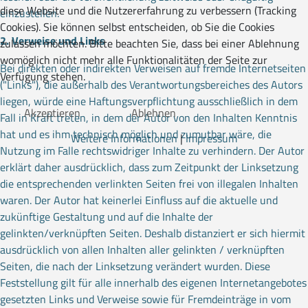
diese Website und die Nutzererfahrung zu verbessern (Tracking
einzustellen.
Cookies). Sie können selbst entscheiden, ob Sie die Cookies
2. Verweise und Links
zulassen möchten. Bitte beachten Sie, dass bei einer Ablehnung
womöglich nicht mehr alle Funktionalitäten der Seite zur
Bei direkten oder indirekten Verweisen auf fremde Internetseiten
Verfügung stehen.
("Links"), die außerhalb des Verantwortungsbereiches des Autors
liegen, würde eine Haftungsverpflichtung ausschließlich in dem
Akzeptieren
Ablehnen
Fall in Kraft treten, in dem der Autor von den Inhalten Kenntnis
hat und es ihm technisch möglich und zumutbar wäre, die
Weitere Informationen
|
Impressum
Nutzung im Falle rechtswidriger Inhalte zu verhindern. Der Autor
erklärt daher ausdrücklich, dass zum Zeitpunkt der Linksetzung
die entsprechenden verlinkten Seiten frei von illegalen Inhalten
waren. Der Autor hat keinerlei Einfluss auf die aktuelle und
zukünftige Gestaltung und auf die Inhalte der
gelinkten/verknüpften Seiten. Deshalb distanziert er sich hiermit
ausdrücklich von allen Inhalten aller gelinkten / verknüpften
Seiten, die nach der Linksetzung verändert wurden. Diese
Feststellung gilt für alle innerhalb des eigenen Internetangebotes
gesetzten Links und Verweise sowie für Fremdeinträge in vom