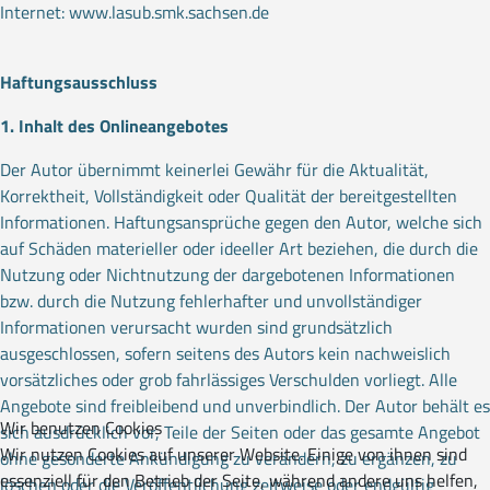
Internet:
www.lasub.smk.sachsen.de
Haftungsausschluss
1. Inhalt des Onlineangebotes
Der Autor übernimmt keinerlei Gewähr für die Aktualität,
Korrektheit, Vollständigkeit oder Qualität der bereitgestellten
Informationen. Haftungsansprüche gegen den Autor, welche sich
auf Schäden materieller oder ideeller Art beziehen, die durch die
Nutzung oder Nichtnutzung der dargebotenen Informationen
bzw. durch die Nutzung fehlerhafter und unvollständiger
Informationen verursacht wurden sind grundsätzlich
ausgeschlossen, sofern seitens des Autors kein nachweislich
vorsätzliches oder grob fahrlässiges Verschulden vorliegt. Alle
Angebote sind freibleibend und unverbindlich. Der Autor behält es
Wir benutzen Cookies
sich ausdrücklich vor, Teile der Seiten oder das gesamte Angebot
Wir nutzen Cookies auf unserer Website. Einige von ihnen sind
ohne gesonderte Ankündigung zu verändern, zu ergänzen, zu
essenziell für den Betrieb der Seite, während andere uns helfen,
löschen oder die Veröffentlichung zeitweise oder endgültig