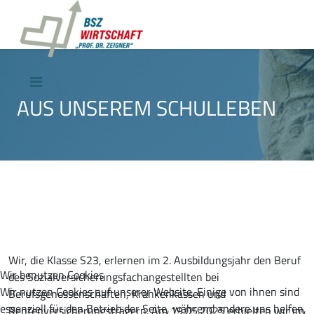
AUS UNSEREM SCHULLEBEN
Wir, die Klasse S23, erlernen im 2. Ausbildungsjahr den Beruf
Wir benutzen Cookies
des Sozialversicherungsfachangestellten bei
Wir nutzen Cookies auf unserer Website. Einige von ihnen sind
Berufsgenossenschaften, Krankenkassen und
essenziell für den Betrieb der Seite, während andere uns helfen,
Rentenversicherungsträgern. Am 19.05.2025 erhielten wir im