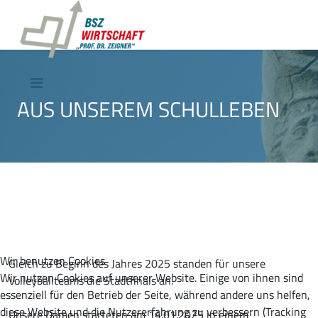
AUS UNSEREM SCHULLEBEN
Wir benutzen Cookies
Gleich zu Beginn des Jahres 2025 standen für unsere
Wir nutzen Cookies auf unserer Website. Einige von ihnen sind
Volleyballteams die Stadtfinals an.
essenziell für den Betrieb der Seite, während andere uns helfen,
diese Website und die Nutzererfahrung zu verbessern (Tracking
Unsere Damen starteten am 14.01.2025 in einem